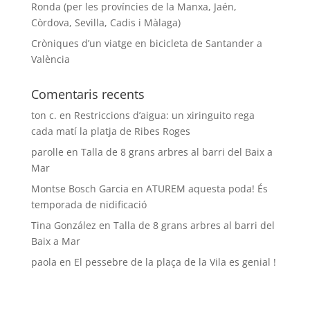
Ronda (per les províncies de la Manxa, Jaén,
Còrdova, Sevilla, Cadis i Màlaga)
Cròniques d’un viatge en bicicleta de Santander a
València
Comentaris recents
ton c.
en
Restriccions d’aigua: un xiringuito rega
cada matí la platja de Ribes Roges
parolle
en
Talla de 8 grans arbres al barri del Baix a
Mar
Montse Bosch Garcia
en
ATUREM aquesta poda! És
temporada de nidificació
Tina González
en
Talla de 8 grans arbres al barri del
Baix a Mar
paola
en
El pessebre de la plaça de la Vila es genial !