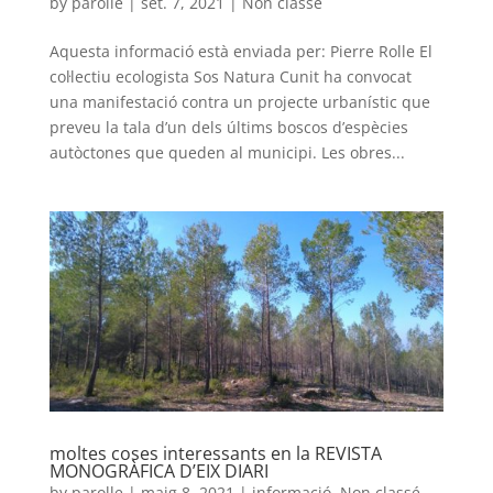
by
parolle
|
set. 7, 2021
|
Non classé
Aquesta informació està enviada per: Pierre Rolle El
col·lectiu ecologista Sos Natura Cunit ha convocat
una manifestació contra un projecte urbanístic que
preveu la tala d’un dels últims boscos d’espècies
autòctones que queden al municipi. Les obres...
moltes coses interessants en la REVISTA
MONOGRÀFICA D’EIX DIARI
by
parolle
|
maig 8, 2021
|
informació
,
Non classé