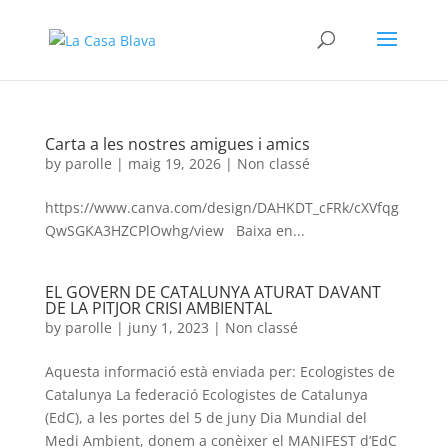
Carta a les nostres amigues i amics
by
parolle
|
maig 19, 2026
|
Non classé
https://www.canva.com/design/DAHKDT_cFRk/cXVfqg
QwSGKA3HZCPlOwhg/view Baixa en...
EL GOVERN DE CATALUNYA ATURAT DAVANT
DE LA PITJOR CRISI AMBIENTAL
by
parolle
|
juny 1, 2023
|
Non classé
Aquesta informació està enviada per: Ecologistes de
Catalunya La federació Ecologistes de Catalunya
(EdC), a les portes del 5 de juny Dia Mundial del
Medi Ambient, donem a conèixer el MANIFEST d’EdC