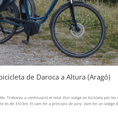
icicleta de Daroca a Altura (Aragó)
le Trobareu a continuació el relat d’un viatge en bicicleta per les 
ecte és de 310 km. El vam fer a principis de juny. Vam fer un viatge 