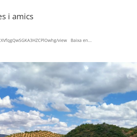
es i amics
/cXVfqgQwSGKA3HZCPlOwhg/view Baixa en...