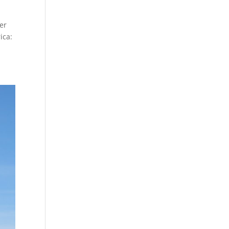
per
ica: