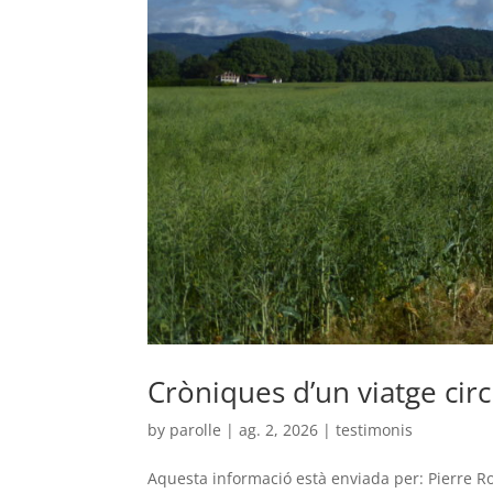
Cròniques d’un viatge circ
by
parolle
|
ag. 2, 2026
|
testimonis
Aquesta informació està enviada per: Pierre Roll