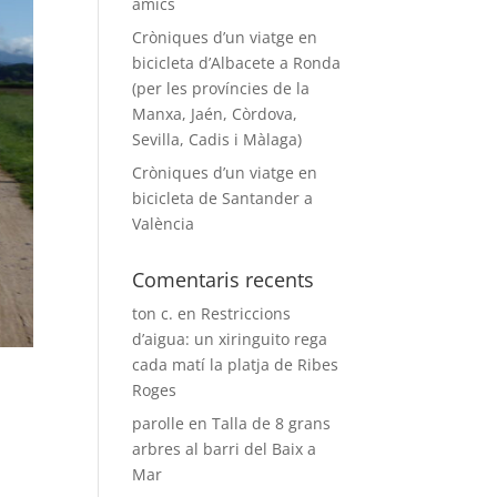
amics
Cròniques d’un viatge en
bicicleta d’Albacete a Ronda
(per les províncies de la
Manxa, Jaén, Còrdova,
Sevilla, Cadis i Màlaga)
Cròniques d’un viatge en
bicicleta de Santander a
València
Comentaris recents
ton c.
en
Restriccions
d’aigua: un xiringuito rega
cada matí la platja de Ribes
Roges
parolle
en
Talla de 8 grans
arbres al barri del Baix a
Mar