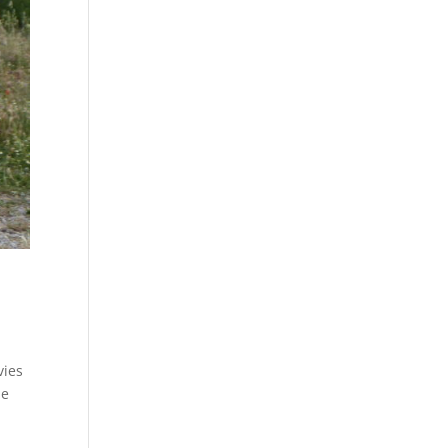
vies
de