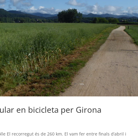
ular en bicicleta per Girona
e El recorregut és de 260 km. El vam fer entre finals d’abril i