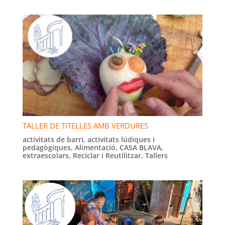
TALLER DE TITELLES AMB VERDURES
activitats de barri
,
activitats lúdiques i
pedagògiques
,
Alimentació
,
CASA BLAVA
,
extraescolars
,
Reciclar i Reutilitzar
,
Tallers