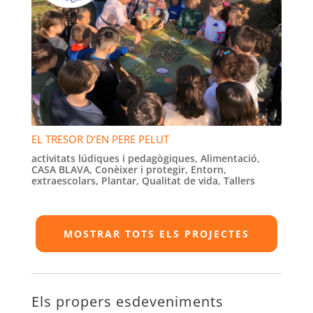
EL TRESOR D’EN PERE PELUT
activitats lúdiques i pedagògiques
,
Alimentació
,
CASA BLAVA
,
Conèixer i protegir
,
Entorn
,
extraescolars
,
Plantar
,
Qualitat de vida
,
Tallers
MOSTRAR TOTS ELS PROJECTES
Els propers esdeveniments