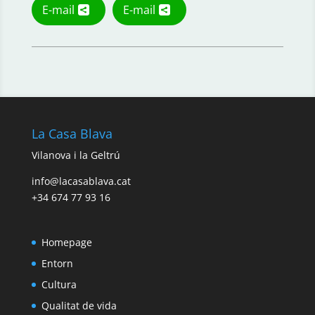
E-mail
E-mail
La Casa Blava
Vilanova i la Geltrú
info@lacasablava.cat
+34 674 77 93 16
Homepage
Entorn
Cultura
Qualitat de vida