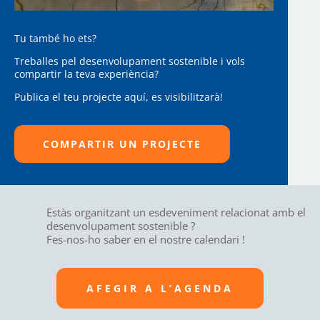
Tu també ho ets?
Treballes pel desenvolupament sostenible i vols
compartir la teva experiència?
Publica el teu projecte aquí, es visibilitzarà!
COMPARTIR UN PROJECTE
Estàs organitzant un esdeveniment relacionat amb el
desenvolupament sostenible ?
Fes-nos-ho saber en el nostre calendari !
AFEGIR A L’AGENDA