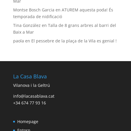
Mar
Montse Bosch Garcia
en
ATUREM aquesta poda! És
temporada de nidificació
Tina González
en
Talla de 8 grans arbres al barri del
Baix a Mar
paola
en
El pessebre de la plaça de la Vila es genial !
La Casa Blava
Vilanova i la Geltrú
info@lacasablava.cat
+34 674 77 93 16
Homepage
Entorn