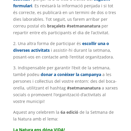
formulari
. Es revisarà la informació penjada i si tot
és correcte, es publicarà en un termini de dos o tres
dies laborables. Tot seguit, us farem arribar per
correu postal els
braçalets #setmananatura
per
repartir entre els participants el dia de l’activitat.
2. Una altra forma de participar és
escollir una o
diverses activitats
i assistir-hi durant la setmana,
posant-vos en contacte amb l’entitat organitzadora.
3. Indispensable per garantir l’èxit de la setmana,
també podeu
donar a conèixer la campanya
a les
persones i col·lectius del vostre entorn: des del boca-
orella, utilitzant el hashtag
#setmananatura
a xarxes
socials o promovent l’organització d’activitats al
vostre municipi!
Aquest any celebrem la
6a edició
de la Setmana de
la Natura amb el lema:
La Natura ens dóna VIDA!