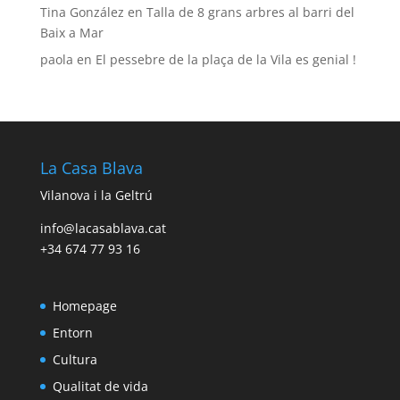
Tina González
en
Talla de 8 grans arbres al barri del
Baix a Mar
paola
en
El pessebre de la plaça de la Vila es genial !
La Casa Blava
Vilanova i la Geltrú
info@lacasablava.cat
+34 674 77 93 16
Homepage
Entorn
Cultura
Qualitat de vida