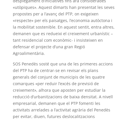
desplegament d’iniciatives fins ara considerades
«utòpiques». Aquest dimarts han presentat les seves
propostes per a l’avanç del PTP, on exigeixen
«respecte» per els paisatges, l’economia autòctona i
la mobilitat sostenible. En aquest sentit, entra altres,
demanen que es redueixi el creixement urbanístic –
tant residencial com econòmic- i insisteixen en
defensar el projecte d’una gran Regió
Agroalimentària.
SOS Penedès sosté que una de les primeres accions
del PTP ha de centrar-se en revisar els plans
generals del conjunt de municipis de les quatre
comarques «per reduir l’excés de previsió de
creixement», alhora que aposten per estudiar la
reducció d’urbanitzacions de baixa densitat. A nivell
empresarial, demanen que el PTP fomenti les
activitats arrelades a l’activitat agrària del Penedès
per evitar, diuen, futures deslocalitzacions