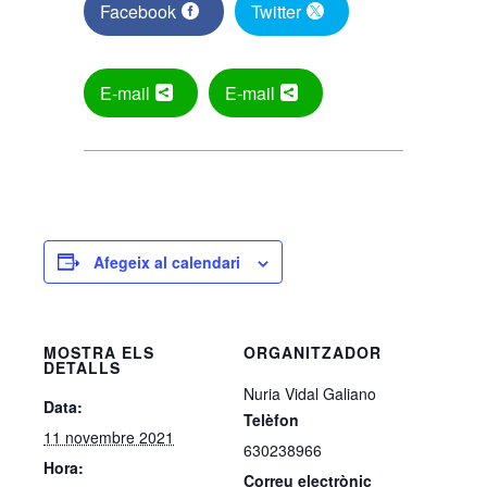
Facebook
Twitter
E-mail
E-mail
Afegeix al calendari
MOSTRA ELS
ORGANITZADOR
DETALLS
Nuria Vidal Galiano
Data:
Telèfon
11 novembre 2021
630238966
Hora:
Correu electrònic