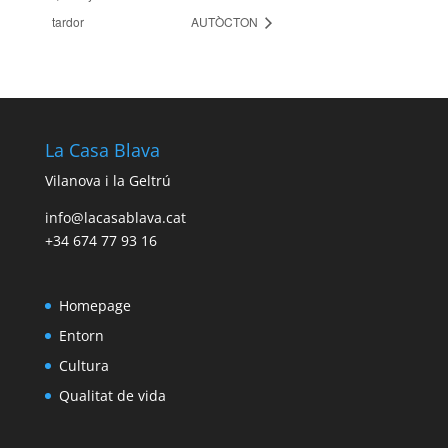
tardor
AUTÒCTON
La Casa Blava
Vilanova i la Geltrú
info@lacasablava.cat
+34 674 77 93 16
Homepage
Entorn
Cultura
Qualitat de vida