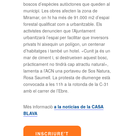
boscos d’espècies autòctones que queden al
municipi. Les obres afecten la zona de
Miramar, on hi ha més de 91.000 m2 d’espai
forestal qualificat com a urbanitzable. Els
activistes denuncien que l’Ajuntament
urbanitzarà l’espai per facilitar que inversors
privats hi aixequin un polígon, un centenar
d’habitatges i també un hotel. «Cunit ja és un
mar de ciment i, si destrueixen aquest bosc,
pràcticament no tindrà cap atractiu natural»,
lamenta a l’ACN una portaveu de Sos Natura,
Rosa Saumell. La protesta de diumenge està
convocada a les 11h a la rotonda de la C-31
amb el carrer de l’Ebre.
Mès informaciò
a la noticias de la CASA
BLAVA
INSCRIURE'T